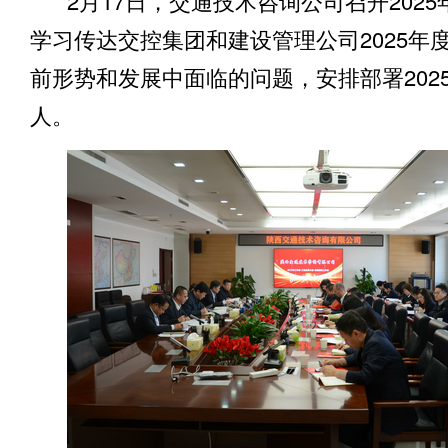
2
月
1
7日，交通技术
咨询公司召开
202
5
学习传达交控集团和建设管理公司2025
年
前形势和发展中面临的问题
，安排部署
202
人
。