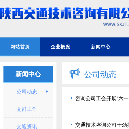
网站首页
企业概况
新闻中心
公司动态
新闻中心
公司动态
咨询公司工会开展“六
党群工作
交通技术咨询公司干劲
交通资讯