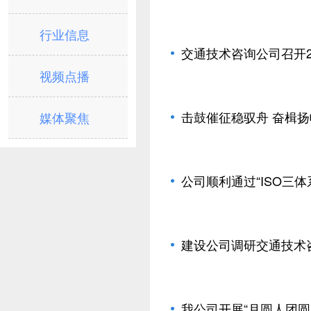
行业信息
交通技术咨询公司召开2
视频点播
媒体聚焦
公司顺利通过“ISO三
建设公司调研交通技术
我公司开展“月圆人团圆